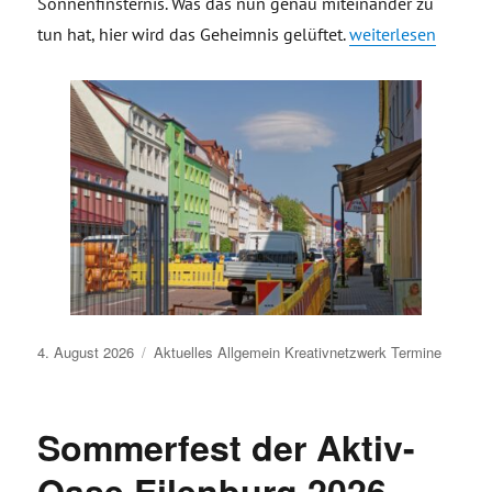
Sonnenfinsternis. Was das nun genau miteinander zu
„Innenstadt Eilenb
tun hat, hier wird das Geheimnis gelüftet.
weiterlesen
Veröffentlicht
4. August 2026
Aktuelles
Allgemein
Kreativnetzwerk
Termine
am
Sommerfest der Aktiv-
Oase Eilenburg 2026