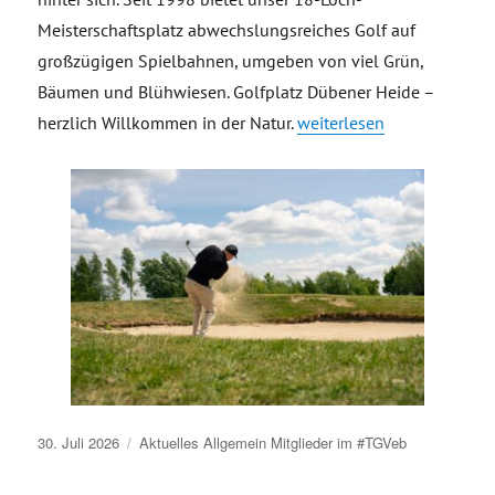
Meisterschaftsplatz abwechslungsreiches Golf auf
großzügigen Spielbahnen, umgeben von viel Grün,
Bäumen und Blühwiesen. Golfplatz Dübener Heide –
„Golfplatz Dübener Heide
herzlich Willkommen in der Natur.
weiterlesen
Veröffentlicht
30. Juli 2026
Aktuelles
Allgemein
Mitglieder im #TGVeb
am