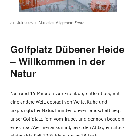
Veröffentlicht
31. Juli 2026
Aktuelles
Allgemein
Feste
am
Golfplatz Dübener Heide
– Willkommen in der
Natur
Nur rund 15 Minuten von Eilenburg entfernt beginnt
eine andere Welt, geprägt von Weite, Ruhe und
ursprünglicher Natur. Inmitten dieser Landschaft liegt
unser Golfplatz, fern vom Trubel und dennoch bequem
erreichbar. Wer hier ankommt, lässt den Alltag ein Stück
hinter sich. Seit 1998 bietet unser 18-Loch-