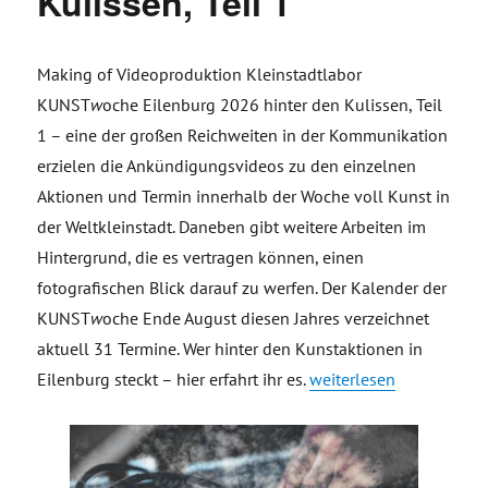
Kulissen, Teil 1
Making of Videoproduktion Kleinstadtlabor
KUNST
w
oche Eilenburg 2026 hinter den Kulissen, Teil
1 – eine der großen Reichweiten in der Kommunikation
erzielen die Ankündigungsvideos zu den einzelnen
Aktionen und Termin innerhalb der Woche voll Kunst in
der Weltkleinstadt. Daneben gibt weitere Arbeiten im
Hintergrund, die es vertragen können, einen
fotografischen Blick darauf zu werfen. Der Kalender der
KUNST
w
oche Ende August diesen Jahres verzeichnet
aktuell 31 Termine. Wer hinter den Kunstaktionen in
„Making of Videoproduk
Eilenburg steckt – hier erfahrt ihr es.
weiterlesen