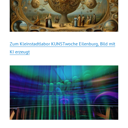
Zum Kleinstadtlabor KUNST
w
oche Eilenburg, Bild mit
KI erzeugt