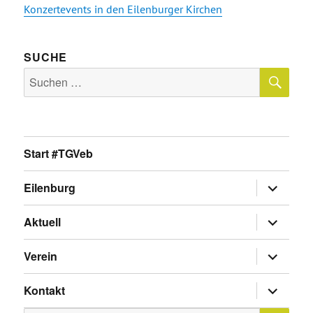
Konzertevents in den Eilenburger Kirchen
SUCHE
SU
Suche
nach:
Start #TGVeb
Untermen
Eilenburg
anzeigen
Untermen
Aktuell
anzeigen
Untermen
Verein
anzeigen
Untermen
Kontakt
anzeigen
SU