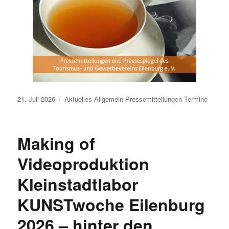
Veröffentlicht
21. Juli 2026
Aktuelles
Allgemein
Pressemitteilungen
Termine
am
Making of
Videoproduktion
Kleinstadtlabor
KUNSTwoche Eilenburg
2026 – hinter den