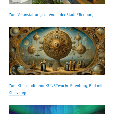
Zum Veranstaltungskalender der Stadt Eilenburg
Zum Kleinstadtlabor KUNST
w
oche Eilenburg, Bild mit
KI erzeugt