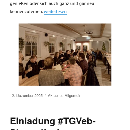
genießen oder sich auch ganz und gar neu
„Stammtisch Jahresausklang 2025 – besinn
kennenzulernen.
weiterlesen
Veröffentlicht
12. Dezember 2025
Aktuelles
Allgemein
am
Einladung #TGVeb-