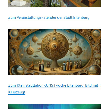
Zum Veranstaltungskalender der Stadt Eilenburg
Zum Kleinstadtlabor KUNST
w
oche Eilenburg, Bild mit
KI erzeugt