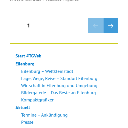
am
Seitennummerierung
SEITE
1
NÄC
der
HSTE
SEIT
Beiträge
E
Start #TGVeb
Eilenburg
Eilenburg – Weltkleinstadt
Lage, Wege, Reise – Standort Eilenburg
Wirtschaft in Eilenburg und Umgebung
Bildergalerie – Das Beste an Eilenburg
Kompaktgrafiken
Aktuell
Termine – Ankündigung
Presse