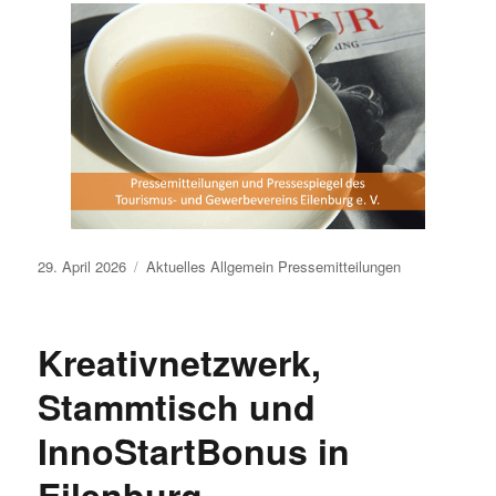
Veröffentlicht
29. April 2026
Aktuelles
Allgemein
Pressemitteilungen
am
Kreativnetzwerk,
Stammtisch und
InnoStartBonus in
Eilenburg