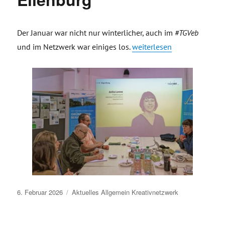
Der Januar war nicht nur winterlicher, auch im
#TGVeb
„Kreativnetzwerk, Stammti
und im Netzwerk war einiges los.
weiterlesen
Veröffentlicht
6. Februar 2026
Aktuelles
Allgemein
Kreativnetzwerk
am