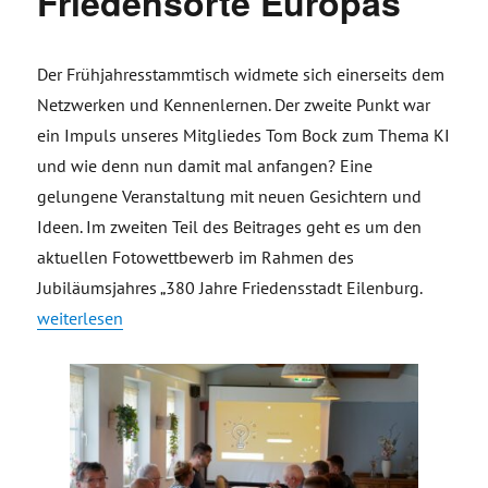
Friedensorte Europas“
Der Frühjahresstammtisch widmete sich einerseits dem
Netzwerken und Kennenlernen. Der zweite Punkt war
ein Impuls unseres Mitgliedes Tom Bock zum Thema KI
und wie denn nun damit mal anfangen? Eine
gelungene Veranstaltung mit neuen Gesichtern und
Ideen. Im zweiten Teil des Beitrages geht es um den
aktuellen Fotowettbewerb im Rahmen des
Jubiläumsjahres „380 Jahre Friedensstadt Eilenburg.
„Rückblick Stammtisch im Mai und Radiosendung zum Start i
weiterlesen