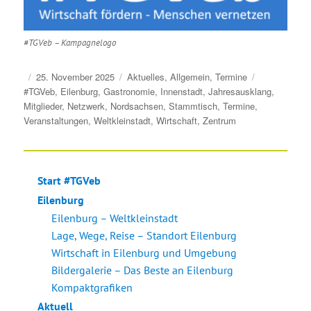
#TGVeb – Kampagnelogo
Veröffentlicht
Kategorien
Schlagwörte
25. November 2025
Aktuelles
,
Allgemein
,
Termine
am
#TGVeb
,
Eilenburg
,
Gastronomie
,
Innenstadt
,
Jahresausklang
,
Mitglieder
,
Netzwerk
,
Nordsachsen
,
Stammtisch
,
Termine
,
Veranstaltungen
,
Weltkleinstadt
,
Wirtschaft
,
Zentrum
Start #TGVeb
Eilenburg
Eilenburg – Weltkleinstadt
Lage, Wege, Reise – Standort Eilenburg
Wirtschaft in Eilenburg und Umgebung
Bildergalerie – Das Beste an Eilenburg
Kompaktgrafiken
Aktuell