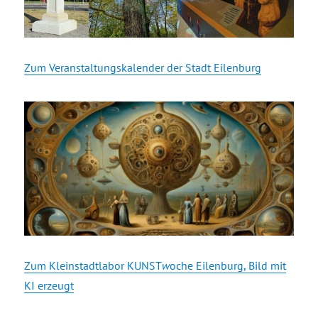
Zum Veranstaltungskalender der Stadt Eilenburg
Zum Kleinstadtlabor KUNST
w
oche Eilenburg, Bild mit
KI erzeugt