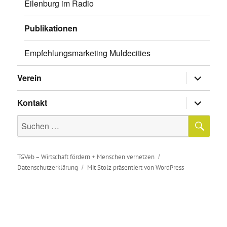
Eilenburg im Radio
Publikationen
Empfehlungsmarketing Muldecities
Untermen
Verein
anzeigen
Untermen
Kontakt
anzeigen
SU
Suche
nach:
TGVeb – Wirtschaft fördern + Menschen vernetzen
Datenschutzerklärung
Mit Stolz präsentiert von WordPress