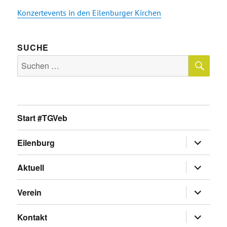
Konzertevents in den Eilenburger Kirchen
SUCHE
SU
Suche
nach:
Start #TGVeb
Untermen
Eilenburg
anzeigen
Untermen
Aktuell
anzeigen
Untermen
Verein
anzeigen
Untermen
Kontakt
anzeigen