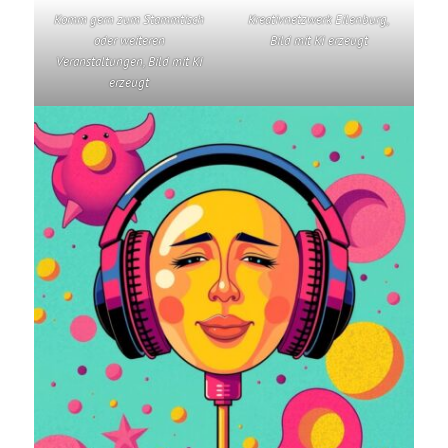
Komm gern zum Stammtisch
Kreativnetzwerk Eilenburg,
oder weiteren
Bild mit KI erzeugt
Veranstaltungen, Bild mit KI
erzeugt