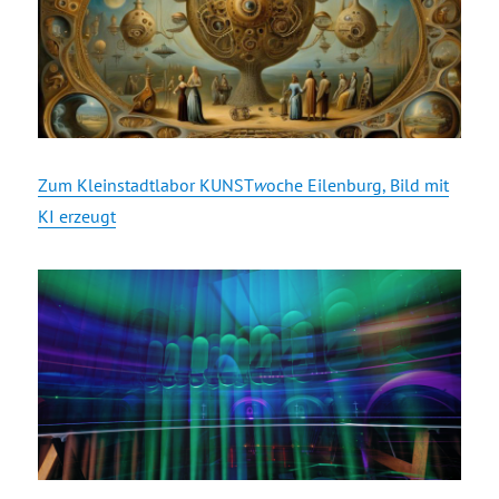
Zum Kleinstadtlabor KUNST
w
oche Eilenburg, Bild mit
KI erzeugt