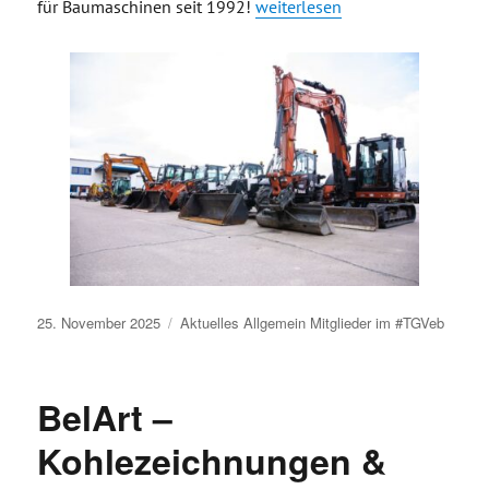
„Ziesmann Baugeräte GmbH – Ihr
für Baumaschinen seit 1992!
weiterlesen
Veröffentlicht
25. November 2025
Aktuelles
Allgemein
Mitglieder im #TGVeb
am
BelArt –
Kohlezeichnungen &