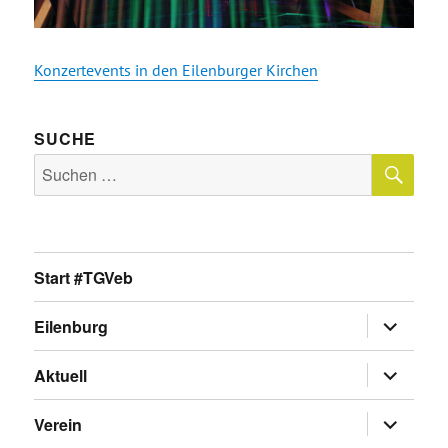
Konzertevents in den Eilenburger Kirchen
SUCHE
SU
Suche
nach:
Start #TGVeb
Untermen
Eilenburg
anzeigen
Untermen
Aktuell
anzeigen
Untermen
Verein
anzeigen