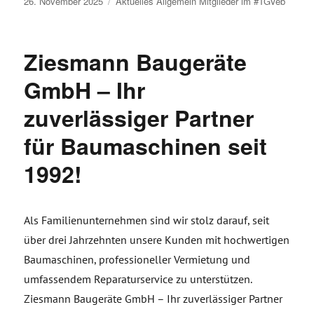
Veröffentlicht
26. November 2025
Aktuelles
Allgemein
Mitglieder im #TGVeb
am
Ziesmann Baugeräte
GmbH – Ihr
zuverlässiger Partner
für Baumaschinen seit
1992!
Als Familienunternehmen sind wir stolz darauf, seit
über drei Jahrzehnten unsere Kunden mit hochwertigen
Baumaschinen, professioneller Vermietung und
umfassendem Reparaturservice zu unterstützen.
Ziesmann Baugeräte GmbH – Ihr zuverlässiger Partner