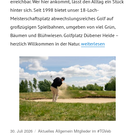
erreichbar. Wer hier ankommt, lässt den Alltag ein Stück
hinter sich. Seit 1998 bietet unser 18-Loch-
Meisterschaftsplatz abwechslungsreiches Golf auf
großzügigen Spielbahnen, umgeben von viel Grün,
Bäumen und Blühwiesen. Golfplatz Dübener Heide –
„Golfplatz Dübener Heide
herzlich Willkommen in der Natur.
weiterlesen
Veröffentlicht
30. Juli 2026
Aktuelles
Allgemein
Mitglieder im #TGVeb