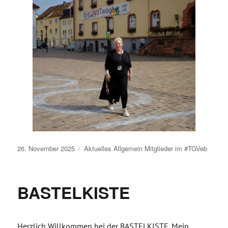
Veröffentlicht
26. November 2025
Aktuelles
Allgemein
Mitglieder im #TGVeb
am
BASTELKISTE
Herzlich Willkommen bei der BASTELKISTE. Mein