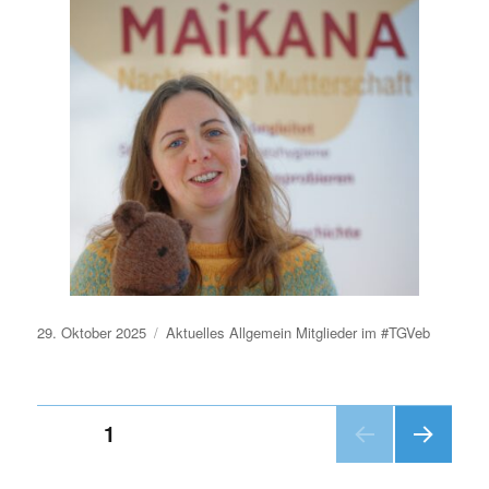
Veröffentlicht
29. Oktober 2025
Aktuelles
Allgemein
Mitglieder im #TGVeb
am
Seitennummerierung
SEITE
1
NÄC
der