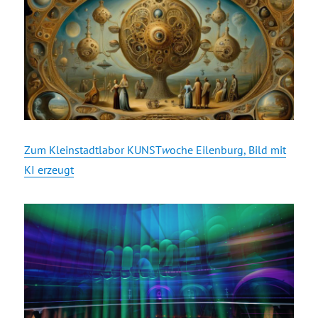
Zum Kleinstadtlabor KUNST
w
oche Eilenburg, Bild mit
KI erzeugt