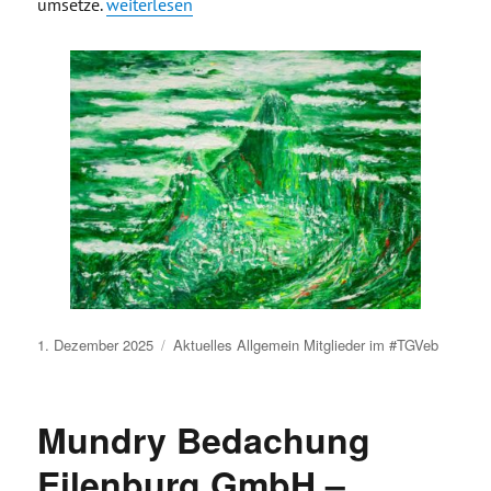
„Susann Grützner – Künstlerin, Reisende“
umsetze.
weiterlesen
Veröffentlicht
1. Dezember 2025
Aktuelles
Allgemein
Mitglieder im #TGVeb
am
Mundry Bedachung
Eilenburg GmbH –