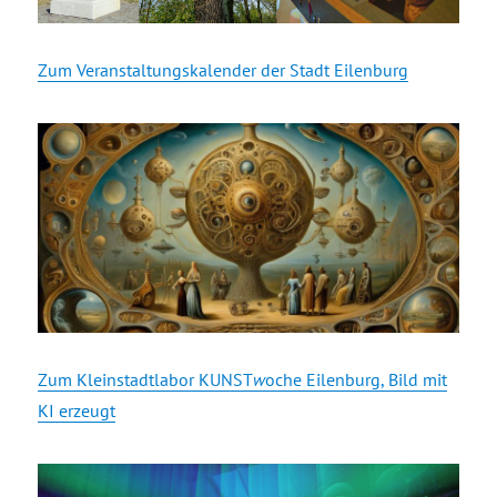
Zum Veranstaltungskalender der Stadt Eilenburg
Zum Kleinstadtlabor KUNST
w
oche Eilenburg, Bild mit
KI erzeugt