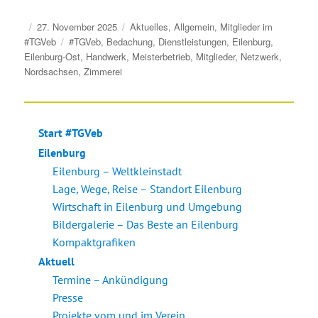
Veröffentlicht
Kategorien
27. November 2025
Aktuelles
,
Allgemein
,
Mitglieder im
am
Schlagwörter
#TGVeb
#TGVeb
,
Bedachung
,
Dienstleistungen
,
Eilenburg
,
Eilenburg-Ost
,
Handwerk
,
Meisterbetrieb
,
Mitglieder
,
Netzwerk
,
Nordsachsen
,
Zimmerei
Start #TGVeb
Eilenburg
Eilenburg – Weltkleinstadt
Lage, Wege, Reise – Standort Eilenburg
Wirtschaft in Eilenburg und Umgebung
Bildergalerie – Das Beste an Eilenburg
Kompaktgrafiken
Aktuell
Termine – Ankündigung
Presse
Projekte vom und im Verein