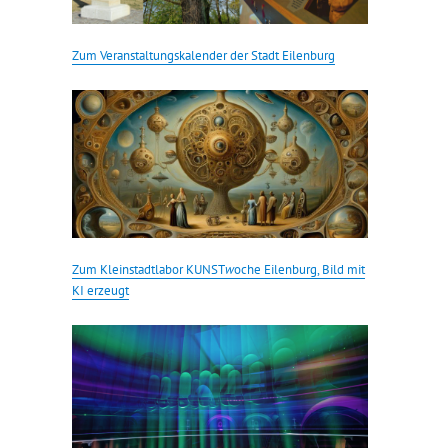
Zum Veranstaltungskalender der Stadt Eilenburg
Zum Kleinstadtlabor KUNST
w
oche Eilenburg, Bild mit
KI erzeugt