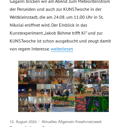
Gagarin blicken wir am Abend zum Meteoritenstrom
der Perseiden und auch zur KUNSTwoche in der
Weltkleinstadt, die am 24.08. um 11.00 Uhr in St.
Nikolai eröffnet wird. Der Einblick in das
Kunstexperiment „Jakob Böhme trifft KI“ und zur
KUNSTwoche ist schon ausgebucht und zeugt damit
„Pressemitteilung: Einladung Kleinsta
von regem Interesse.
weiterlesen
Veröffentlicht
12. August 2024
Aktuelles
Allgemein
Kreativnetzwerk