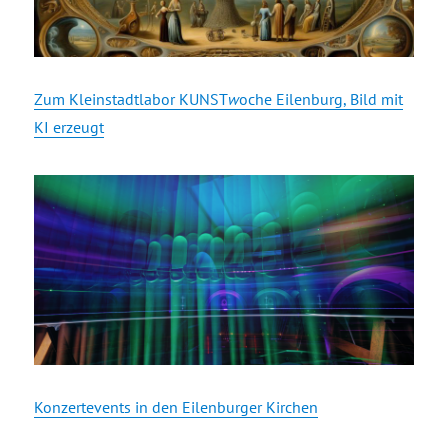
Zum Kleinstadtlabor KUNST
w
oche Eilenburg, Bild mit
KI erzeugt
Konzertevents in den Eilenburger Kirchen