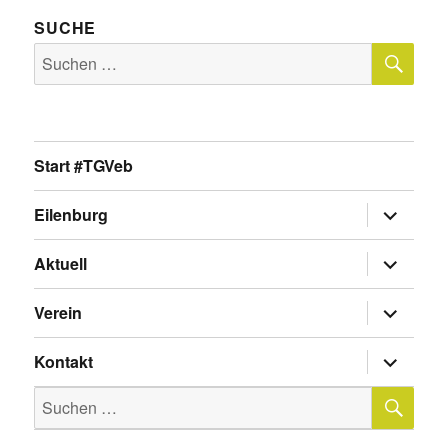
SUCHE
SU
Suche
nach:
Start #TGVeb
Untermen
Eilenburg
anzeigen
Untermen
Aktuell
anzeigen
Untermen
Verein
anzeigen
Untermen
Kontakt
anzeigen
SU
Suche
nach: