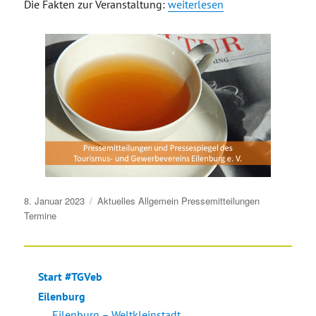
„Einladung Stammtisch 26.01.
Die Fakten zur Veranstaltung:
weiterlesen
Veröffentlicht
8. Januar 2023
Aktuelles
Allgemein
Pressemitteilungen
am
Termine
Start #TGVeb
Eilenburg
Eilenburg – Weltkleinstadt