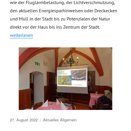
wie der Fluglärmbelastung, der Lichtverschmutzung,
den aktuellen Energiesparhinweisen oder Dreckecken
und Müll in der Stadt bis zu Potenzialen der Natur
direkt vor der Haus bis ins Zentrum der Stadt.
„#TGVeb-Stammtisch im Ratskeller zum Thema Umwelt als Ma
weiterlesen
Veröffentlicht
27. August 2022
Aktuelles
Allgemein
am