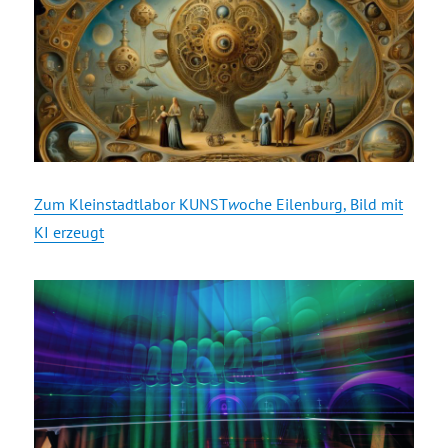
Zum Kleinstadtlabor KUNST
w
oche Eilenburg, Bild mit
KI erzeugt