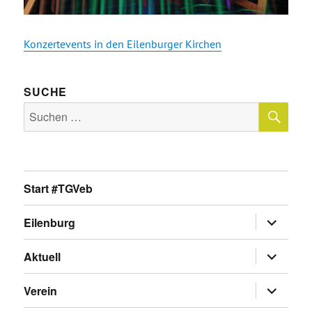
Konzertevents in den Eilenburger Kirchen
SUCHE
SU
Suche
nach:
Start #TGVeb
Untermen
Eilenburg
anzeigen
Untermen
Aktuell
anzeigen
Untermen
Verein
anzeigen