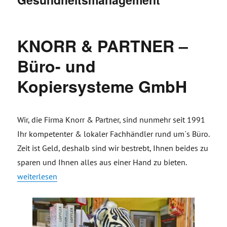
KNORR & PARTNER –
Büro- und
Kopiersysteme GmbH
Wir, die Firma Knorr & Partner, sind nunmehr seit 1991
Ihr kompetenter & lokaler Fachhändler rund um`s Büro.
Zeit ist Geld, deshalb sind wir bestrebt, Ihnen beides zu
sparen und Ihnen alles aus einer Hand zu bieten.
„KNORR & PARTNER – Büro- und Kopiersysteme GmbH“
weiterlesen