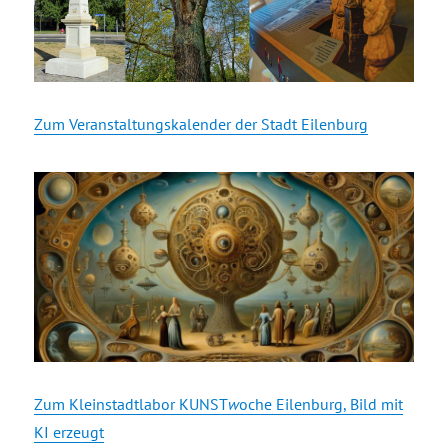
Zum Veranstaltungskalender der Stadt Eilenburg
Zum Kleinstadtlabor KUNST
w
oche Eilenburg, Bild mit
KI erzeugt