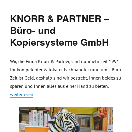
KNORR & PARTNER –
Büro- und
Kopiersysteme GmbH
Wir, die Firma Knorr & Partner, sind nunmehr seit 1991
Ihr kompetenter & lokaler Fachhändler rund um`s Büro.
Zeit ist Geld, deshalb sind wir bestrebt, Ihnen beides zu
sparen und Ihnen alles aus einer Hand zu bieten.
„KNORR & PARTNER – Büro- und Kopiersysteme GmbH“
weiterlesen