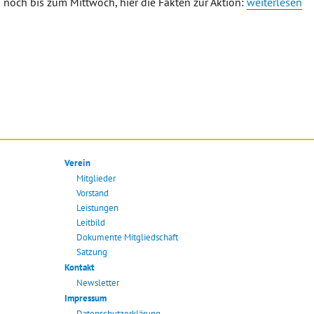
„SACHSENSONN
noch bis zum Mittwoch, hier die Fakten zur Aktion:
weiterlesen
Verein
Mitglieder
Vorstand
Leistungen
Leitbild
Dokumente Mitgliedschaft
Satzung
Kontakt
Newsletter
Impressum
Datenschutzerklärung