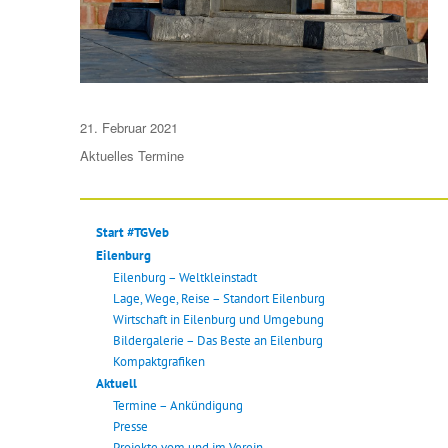
Veröffentlicht
21. Februar 2021
am
Aktuelles
Termine
Start #TGVeb
Eilenburg
Eilenburg – Weltkleinstadt
Lage, Wege, Reise – Standort Eilenburg
Wirtschaft in Eilenburg und Umgebung
Bildergalerie – Das Beste an Eilenburg
Kompaktgrafiken
Aktuell
Termine – Ankündigung
Presse
Projekte vom und im Verein