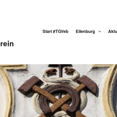
Start #TGVeb
Eilenburg
Aktu
rein