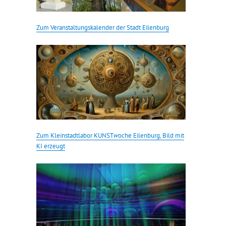
Zum Veranstaltungskalender der Stadt Eilenburg
Zum Kleinstadtlabor KUNST
w
oche Eilenburg, Bild mit
KI erzeugt