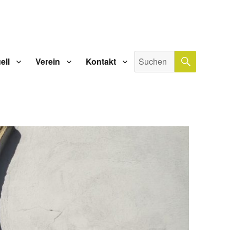
SUCHE
Suche
ell
Verein
Kontakt
nach: