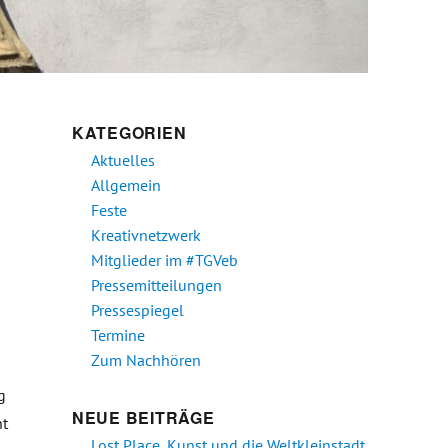
KATEGORIEN
Aktuelles
Allgemein
Feste
Kreativnetzwerk
Mitglieder im #TGVeb
Pressemitteilungen
Pressespiegel
Termine
Zum Nachhören
g
NEUE BEITRÄGE
ht
Lost Place, Kunst und die Weltkleinstadt