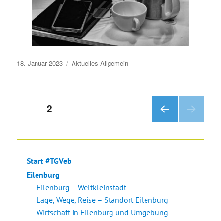
Veröffentlicht
18. Januar 2023
Aktuelles
Allgemein
am
Seitennummerierung
SEITE
2
VOR
der
HERI
GE
Beiträge
SEIT
Start #TGVeb
E
Eilenburg
Eilenburg – Weltkleinstadt
Lage, Wege, Reise – Standort Eilenburg
Wirtschaft in Eilenburg und Umgebung