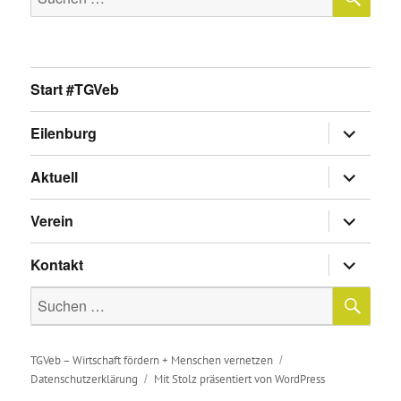
nach:
Start #TGVeb
Untermen
Eilenburg
anzeigen
Untermen
Aktuell
anzeigen
Untermen
Verein
anzeigen
Untermen
Kontakt
anzeigen
SU
Suche
nach:
TGVeb – Wirtschaft fördern + Menschen vernetzen
Datenschutzerklärung
Mit Stolz präsentiert von WordPress