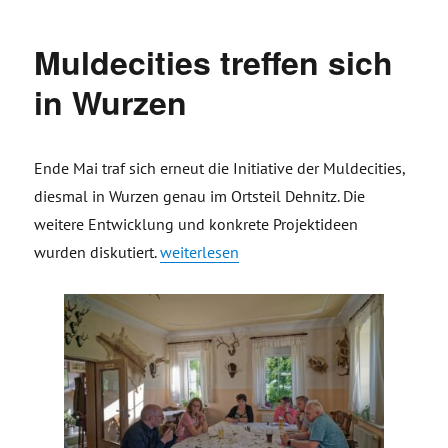
Muldecities treffen sich
in Wurzen
Ende Mai traf sich erneut die Initiative der Muldecities,
diesmal in Wurzen genau im Ortsteil Dehnitz. Die
weitere Entwicklung und konkrete Projektideen
„Muldecities treffen sich in Wurzen“
wurden diskutiert.
weiterlesen