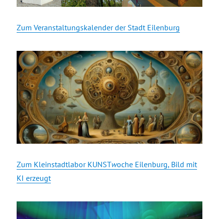
Zum Veranstaltungskalender der Stadt Eilenburg
Zum Kleinstadtlabor KUNST
w
oche Eilenburg, Bild mit
KI erzeugt