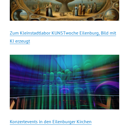
Zum Kleinstadtlabor KUNST
w
oche Eilenburg, Bild mit
KI erzeugt
Konzertevents in den Eilenburger Kirchen