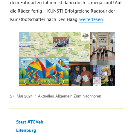
dem Fahrrad zu fahren ist dann doch … mega cool! Auf
die Räder, fertig – KUNST! Erfolgreiche Radtour der
„Auf die Räder, fertig – K
Kunstbotschafter nach Den Haag
.
weiterlesen
Veröffentlicht
27. Mai 2024
Aktuelles
Allgemein
Zum Nachhören
am
Start #TGVeb
Eilenburg