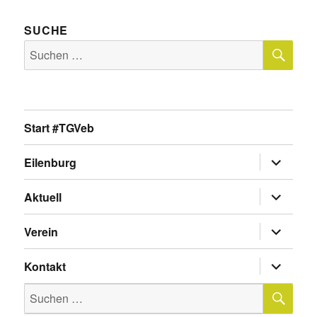
SUCHE
SU
Suche
nach:
Start #TGVeb
Untermen
Eilenburg
anzeigen
Untermen
Aktuell
anzeigen
Untermen
Verein
anzeigen
Untermen
Kontakt
anzeigen
SU
Suche
nach: