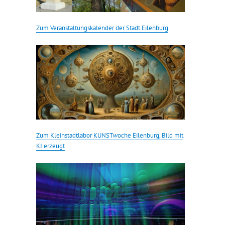
Zum Veranstaltungskalender der Stadt Eilenburg
Zum Kleinstadtlabor KUNST
w
oche Eilenburg, Bild mit
KI erzeugt