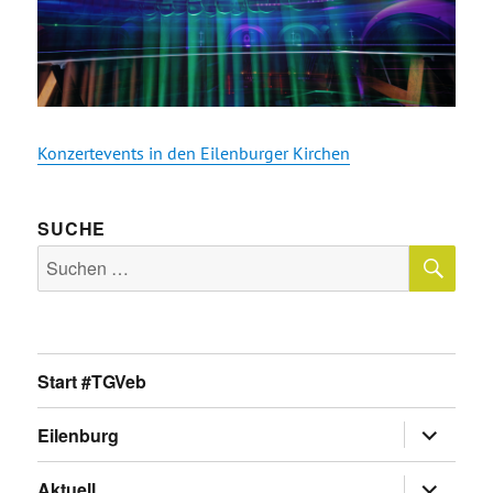
Konzertevents in den Eilenburger Kirchen
SUCHE
SU
Suche
nach:
Start #TGVeb
Untermen
Eilenburg
anzeigen
Untermen
Aktuell