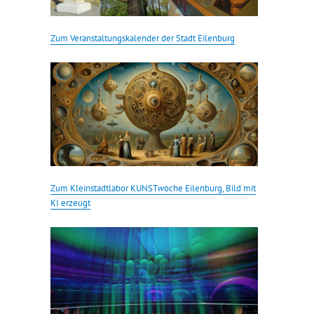
Zum Veranstaltungskalender der Stadt Eilenburg
Zum Kleinstadtlabor KUNST
w
oche Eilenburg, Bild mit
KI erzeugt