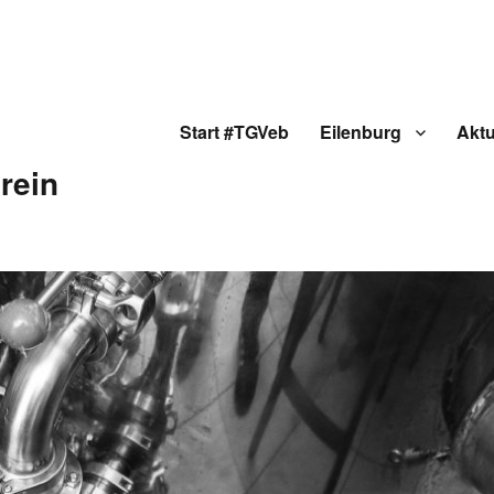
Start #TGVeb
Eilenburg
Aktu
rein