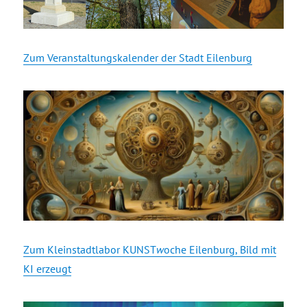
Zum Veranstaltungskalender der Stadt Eilenburg
Zum Kleinstadtlabor KUNST
w
oche Eilenburg, Bild mit
KI erzeugt