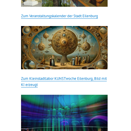
Zum Veranstaltungskalender der Stadt Eilenburg
Zum Kleinstadtlabor KUNST
w
oche Eilenburg, Bild mit
KI erzeugt