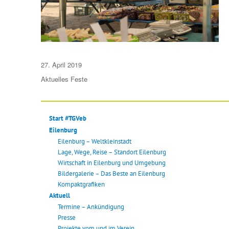
Veröffentlicht
27. April 2019
am
Aktuelles
Feste
Start #TGVeb
Eilenburg
Eilenburg – Weltkleinstadt
Lage, Wege, Reise – Standort Eilenburg
Wirtschaft in Eilenburg und Umgebung
Bildergalerie – Das Beste an Eilenburg
Kompaktgrafiken
Aktuell
Termine – Ankündigung
Presse
Projekte vom und im Verein