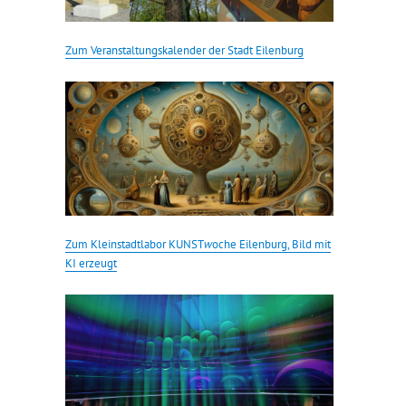
Zum Veranstaltungskalender der Stadt Eilenburg
Zum Kleinstadtlabor KUNST
w
oche Eilenburg, Bild mit
KI erzeugt