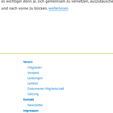
es wichtiger denn je, sich gemeinsam zu vernetzen, auszutausch
„Einladung Frühstück und Austausch 
und nach vorne zu blicken.
weiterlesen
Verein
Mitglieder
Vorstand
Leistungen
Leitbild
Dokumente Mitgliedschaft
Satzung
Kontakt
Newsletter
Impressum