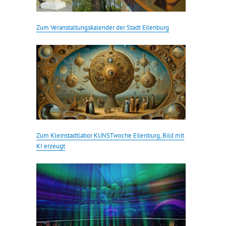
Zum Veranstaltungskalender der Stadt Eilenburg
Zum Kleinstadtlabor KUNST
w
oche Eilenburg, Bild mit
KI erzeugt