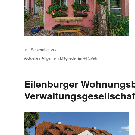
Veröffentlicht
19. September 2022
am
Aktuelles
Allgemein
Mitglieder im #TGVeb
Eilenburger Wohnungs
Verwaltungsgesellscha