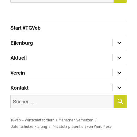
nach:
Start #TGVeb
Untermen
Eilenburg
anzeigen
Untermen
Aktuell
anzeigen
Untermen
Verein
anzeigen
Untermen
Kontakt
anzeigen
SU
Suche
nach:
TGVeb – Wirtschaft fördern + Menschen vernetzen
Datenschutzerklärung
Mit Stolz präsentiert von WordPress