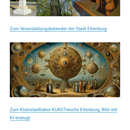
Zum Veranstaltungskalender der Stadt Eilenburg
Zum Kleinstadtlabor KUNST
w
oche Eilenburg, Bild mit
KI erzeugt