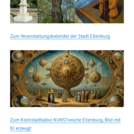
Zum Veranstaltungskalender der Stadt Eilenburg
Zum Kleinstadtlabor KUNST
w
oche Eilenburg, Bild mit
KI erzeugt