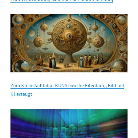
Zum Kleinstadtlabor KUNST
w
oche Eilenburg, Bild mit
KI erzeugt