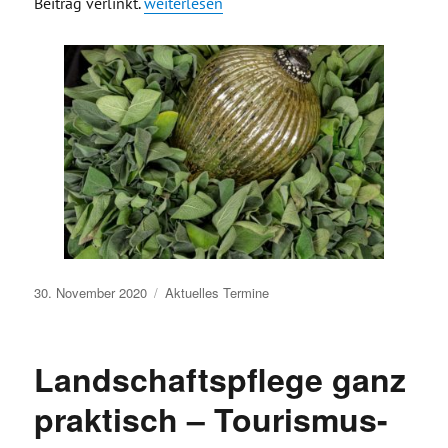
„Aktion Eilenburger Adventskalender – 11.12
Beitrag verlinkt.
weiterlesen
Veröffentlicht
30. November 2020
Aktuelles
Termine
am
Landschaftspflege ganz
praktisch – Tourismus-