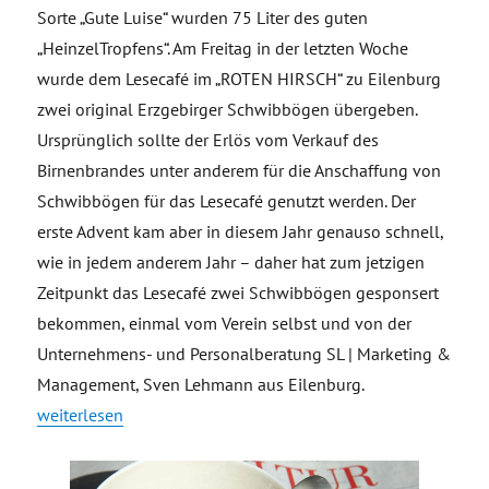
Sorte „Gute Luise“ wurden 75 Liter des guten
„HeinzelTropfens“. Am Freitag in der letzten Woche
wurde dem Lesecafé im „ROTEN HIRSCH“ zu Eilenburg
zwei original Erzgebirger Schwibbögen übergeben.
Ursprünglich sollte der Erlös vom Verkauf des
Birnenbrandes unter anderem für die Anschaffung von
Schwibbögen für das Lesecafé genutzt werden. Der
erste Advent kam aber in diesem Jahr genauso schnell,
wie in jedem anderem Jahr – daher hat zum jetzigen
Zeitpunkt das Lesecafé zwei Schwibbögen gesponsert
bekommen, einmal vom Verein selbst und von der
Unternehmens- und Personalberatung SL | Marketing &
Management, Sven Lehmann aus Eilenburg.
„HeinzelTropfen „Gute Luise“ ab jetzt erhältlich – zwei Schw
weiterlesen