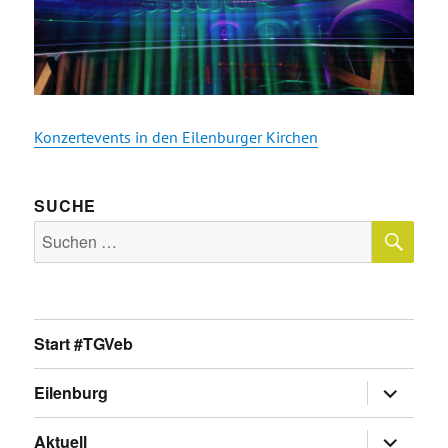
Konzertevents in den Eilenburger Kirchen
SUCHE
SU
Suche
nach:
Start #TGVeb
Untermen
Eilenburg
anzeigen
Untermen
Aktuell