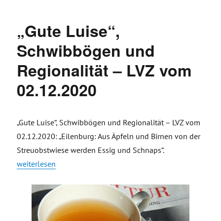
„Gute Luise“,
Schwibbögen und
Regionalität – LVZ vom
02.12.2020
„Gute Luise“, Schwibbögen und Regionalität – LVZ vom
02.12.2020: „Eilenburg: Aus Äpfeln und Birnen von der
Streuobstwiese werden Essig und Schnaps“.
„„Gute Luise“, Schwibbögen und Regionalität – LVZ vom 02.1
weiterlesen