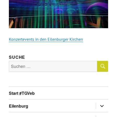
Konzertevents in den Eilenburger Kirchen
SUCHE
SU
Suche
nach:
Start #TGVeb
Untermen
Eilenburg
anzeigen