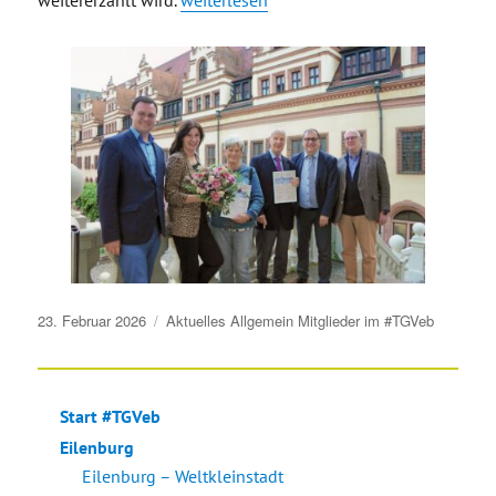
weitererzählt wird.
weiterlesen
Veröffentlicht
23. Februar 2026
Aktuelles
Allgemein
Mitglieder im #TGVeb
am
Start #TGVeb
Eilenburg
Eilenburg – Weltkleinstadt