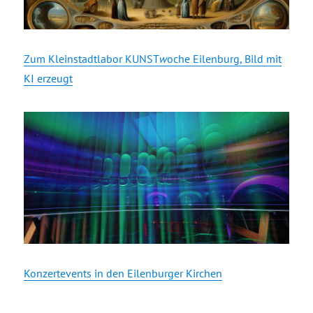
Zum Kleinstadtlabor KUNST
w
oche Eilenburg, Bild mit
KI erzeugt
Konzertevents in den Eilenburger Kirchen