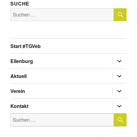
SUCHE
SU
Suche
nach:
Start #TGVeb
Untermen
Eilenburg
anzeigen
Untermen
Aktuell
anzeigen
Untermen
Verein
anzeigen
Untermen
Kontakt
anzeigen
SU
Suche
nach: