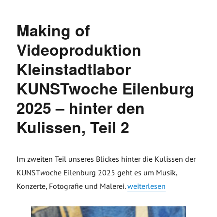
Making of
Videoproduktion
Kleinstadtlabor
KUNSTwoche Eilenburg
2025 – hinter den
Kulissen, Teil 2
Im zweiten Teil unseres Blickes hinter die Kulissen der
KUNST
w
oche Eilenburg 2025 geht es um Musik,
„Making of Videoproduktio
Konzerte, Fotografie und Malerei.
weiterlesen