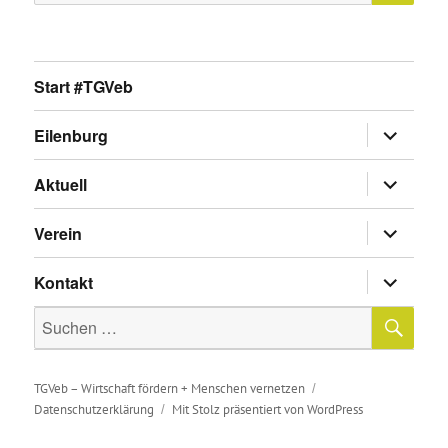
nach:
Start #TGVeb
Untermen
Eilenburg
anzeigen
Untermen
Aktuell
anzeigen
Untermen
Verein
anzeigen
Untermen
Kontakt
anzeigen
SU
Suche
nach:
TGVeb – Wirtschaft fördern + Menschen vernetzen
Datenschutzerklärung
Mit Stolz präsentiert von WordPress