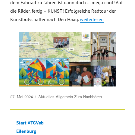
dem Fahrrad zu fahren ist dann doch … mega cool! Auf
die Räder, fertig – KUNST! Erfolgreiche Radtour der
„Auf die Räder, fertig – K
Kunstbotschafter nach Den Haag
.
weiterlesen
Veröffentlicht
27. Mai 2024
Aktuelles
Allgemein
Zum Nachhören
am
Start #TGVeb
Eilenburg