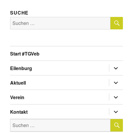
SUCHE
SU
Suche
nach:
Start #TGVeb
Untermen
Eilenburg
anzeigen
Untermen
Aktuell
anzeigen
Untermen
Verein
anzeigen
Untermen
Kontakt
anzeigen
SU
Suche
nach: