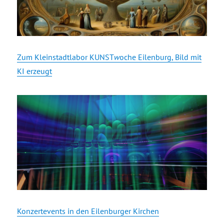
Zum Kleinstadtlabor KUNST
w
oche Eilenburg, Bild mit
KI erzeugt
Konzertevents in den Eilenburger Kirchen