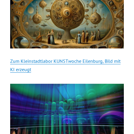
Zum Kleinstadtlabor KUNST
w
oche Eilenburg, Bild mit
KI erzeugt