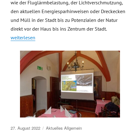
wie der Fluglärmbelastung, der Lichtverschmutzung,
den aktuellen Energiesparhinweisen oder Dreckecken
und Müll in der Stadt bis zu Potenzialen der Natur
direkt vor der Haus bis ins Zentrum der Stadt.
„#TGVeb-Stammtisch im Ratskeller zum Thema Umwelt als Ma
weiterlesen
Veröffentlicht
27. August 2022
Aktuelles
Allgemein
am