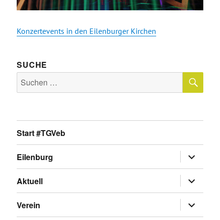
Konzertevents in den Eilenburger Kirchen
SUCHE
SU
Suche
nach:
Start #TGVeb
Untermen
Eilenburg
anzeigen
Untermen
Aktuell
anzeigen
Untermen
Verein
anzeigen