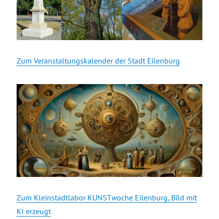
Zum Veranstaltungskalender der Stadt Eilenburg
Zum Kleinstadtlabor KUNST
w
oche Eilenburg, Bild mit
KI erzeugt