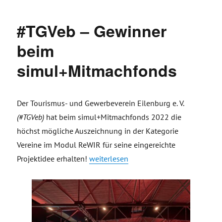
#TGVeb – Gewinner
beim
simul+Mitmachfonds
Der Tourismus- und Gewerbeverein Eilenburg e. V.
(#TGVeb)
hat beim simul+Mitmachfonds 2022 die
höchst mögliche Auszeichnung in der Kategorie
Vereine im Modul ReWIR für seine eingereichte
„#TGVeb – Gewinner beim simul+Mitm
Projektidee erhalten!
weiterlesen