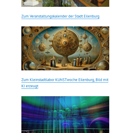
Zum Veranstaltungskalender der Stadt Eilenburg
Zum Kleinstadtlabor KUNST
w
oche Eilenburg, Bild mit
KI erzeugt