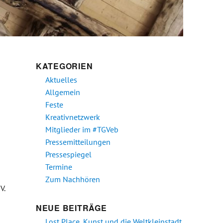
KATEGORIEN
Aktuelles
Allgemein
Feste
Kreativnetzwerk
Mitglieder im #TGVeb
Pressemitteilungen
Pressespiegel
Termine
Zum Nachhören
V.
Eilenburg – Lina_unterwegs_ live im Palmenhaus bei SecondRadio“
NEUE BEITRÄGE
Lost Place, Kunst und die Weltkleinstadt