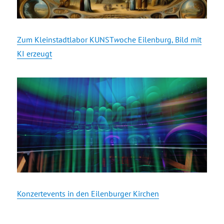
Zum Kleinstadtlabor KUNST
w
oche Eilenburg, Bild mit
KI erzeugt
Konzertevents in den Eilenburger Kirchen