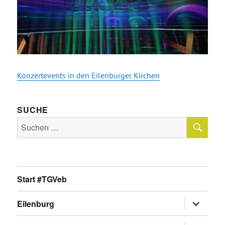
Konzertevents in den Eilenburger Kirchen
SUCHE
SU
Suche
nach:
Start #TGVeb
Untermen
Eilenburg
anzeigen