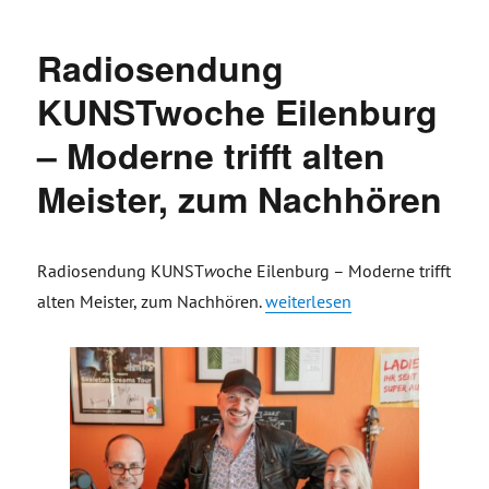
Radiosendung
KUNSTwoche Eilenburg
– Moderne trifft alten
Meister, zum Nachhören
Radiosendung KUNST
w
oche Eilenburg – Moderne trifft
„Radiosendung KUNSTwoche Ei
alten Meister, zum Nachhören.
weiterlesen