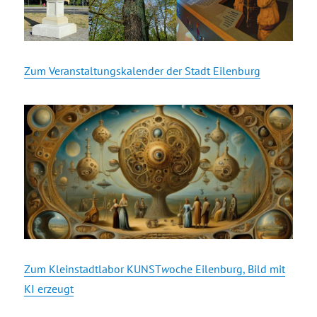
Zum Veranstaltungskalender der Stadt Eilenburg
Zum Kleinstadtlabor KUNST
w
oche Eilenburg, Bild mit
KI erzeugt