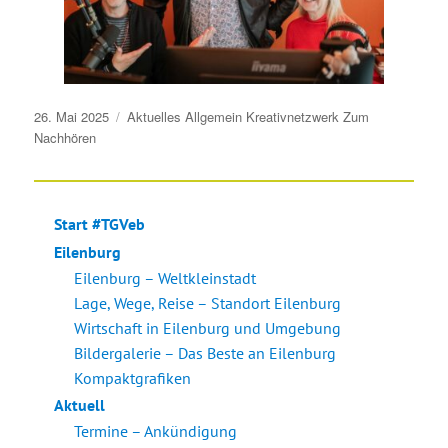
Veröffentlicht
26. Mai 2025
Aktuelles
Allgemein
Kreativnetzwerk
Zum
am
Nachhören
Start #TGVeb
Eilenburg
Eilenburg – Weltkleinstadt
Lage, Wege, Reise – Standort Eilenburg
Wirtschaft in Eilenburg und Umgebung
Bildergalerie – Das Beste an Eilenburg
Kompaktgrafiken
Aktuell
Termine – Ankündigung