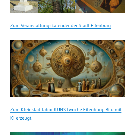
Zum Veranstaltungskalender der Stadt Eilenburg
Zum Kleinstadtlabor KUNST
w
oche Eilenburg, Bild mit
KI erzeugt