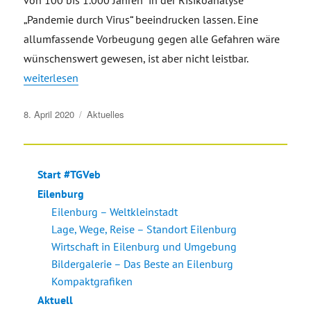
von 100 bis 1.000 Jahren“ in der Risikoanalyse
„Pandemie durch Virus“ beeindrucken lassen. Eine
allumfassende Vorbeugung gegen alle Gefahren wäre
wünschenswert gewesen, ist aber nicht leistbar.
„Offener Brief an die Mitglieder des #TGVeb“
weiterlesen
Veröffentlicht
8. April 2020
Aktuelles
am
Start #TGVeb
Eilenburg
Eilenburg – Weltkleinstadt
Lage, Wege, Reise – Standort Eilenburg
Wirtschaft in Eilenburg und Umgebung
Bildergalerie – Das Beste an Eilenburg
Kompaktgrafiken
Aktuell