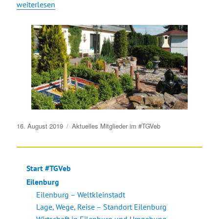
„Vermietung am See“
weiterlesen
Veröffentlicht
16. August 2019
Aktuelles
Mitglieder im #TGVeb
am
Start #TGVeb
Eilenburg
Eilenburg – Weltkleinstadt
Lage, Wege, Reise – Standort Eilenburg
Wirtschaft in Eilenburg und Umgebung