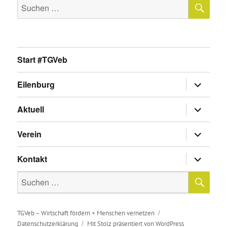
SU
Suche
nach:
Start #TGVeb
Untermen
Eilenburg
anzeigen
Untermen
Aktuell
anzeigen
Untermen
Verein
anzeigen
Untermen
Kontakt
anzeigen
SU
Suche
nach:
TGVeb – Wirtschaft fördern + Menschen vernetzen
Datenschutzerklärung
Mit Stolz präsentiert von WordPress