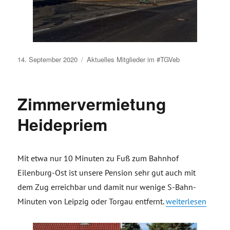
Veröffentlicht
14. September 2020
Aktuelles
Mitglieder im #TGVeb
am
Zimmervermietung
Heidepriem
Mit etwa nur 10 Minuten zu Fuß zum Bahnhof
Eilenburg-Ost ist unsere Pension sehr gut auch mit
dem Zug erreichbar und damit nur wenige S-Bahn-
„Zimmervermietun
Minuten von Leipzig oder Torgau entfernt.
weiterlesen