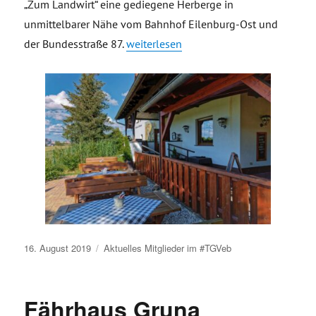
„Zum Landwirt“ eine gediegene Herberge in
unmittelbarer Nähe vom Bahnhof Eilenburg-Ost und
„Wirtshaus „Zum Landwirt““
der Bundesstraße 87.
weiterlesen
Veröffentlicht
16. August 2019
Aktuelles
Mitglieder im #TGVeb
am
Fährhaus Gruna