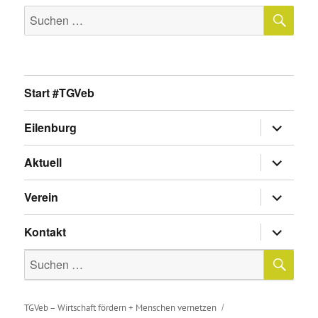
SU
Suche
nach:
Start #TGVeb
Untermen
Eilenburg
anzeigen
Untermen
Aktuell
anzeigen
Untermen
Verein
anzeigen
Untermen
Kontakt
anzeigen
SU
Suche
nach:
TGVeb – Wirtschaft fördern + Menschen vernetzen