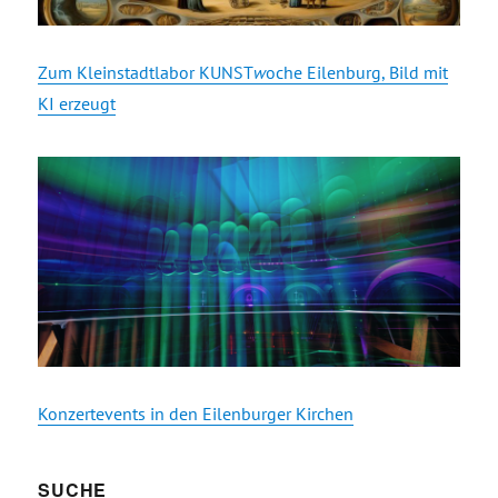
Zum Kleinstadtlabor KUNST
w
oche Eilenburg, Bild mit
KI erzeugt
Konzertevents in den Eilenburger Kirchen
SUCHE