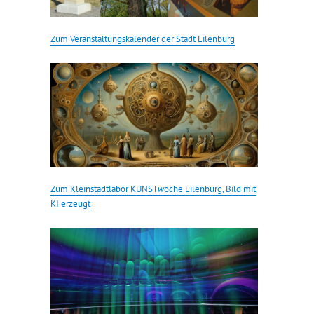
Zum Veranstaltungskalender der Stadt Eilenburg
Zum Kleinstadtlabor KUNST
w
oche Eilenburg, Bild mit
KI erzeugt