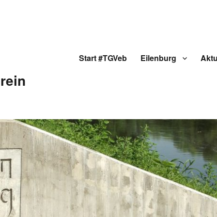
Start #TGVeb
Eilenburg
Aktu
rein