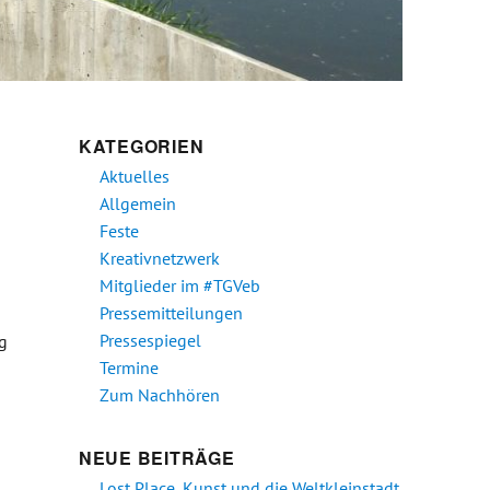
KATEGORIEN
Aktuelles
Allgemein
Feste
Kreativnetzwerk
Mitglieder im #TGVeb
Pressemitteilungen
Pressespiegel
g
Termine
Zum Nachhören
tadt“ online“
NEUE BEITRÄGE
Lost Place, Kunst und die Weltkleinstadt