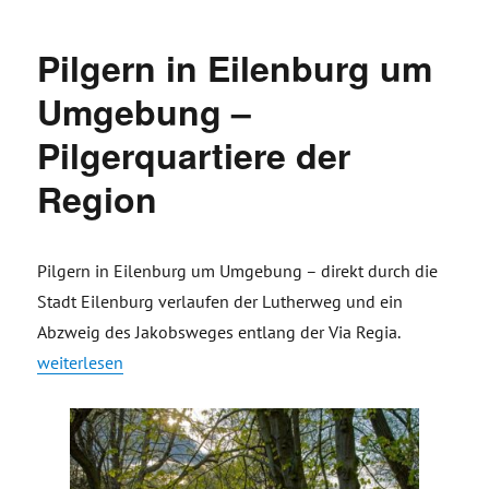
Pilgern in Eilenburg um
Umgebung –
Pilgerquartiere der
Region
Pilgern in Eilenburg um Umgebung – direkt durch die
Stadt Eilenburg verlaufen der Lutherweg und ein
Abzweig des Jakobsweges entlang der Via Regia.
„Pilgern in Eilenburg um Umgebung – Pilgerquartiere der Re
weiterlesen