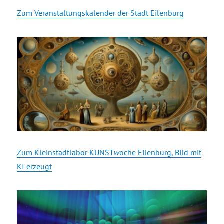
Zum Veranstaltungskalender der Stadt Eilenburg
Zum Kleinstadtlabor KUNST
w
oche Eilenburg, Bild mit
KI erzeugt