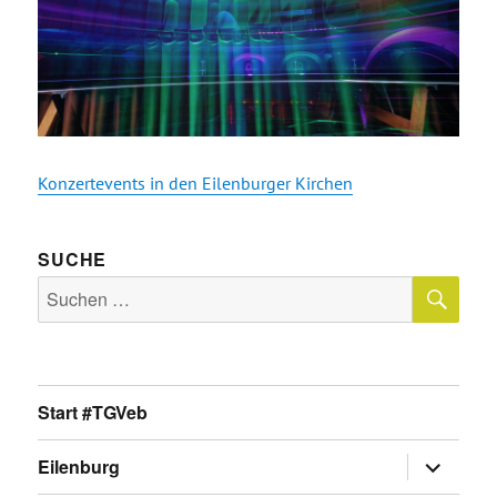
Konzertevents in den Eilenburger Kirchen
SUCHE
SU
Suche
nach:
Start #TGVeb
Untermen
Eilenburg
anzeigen