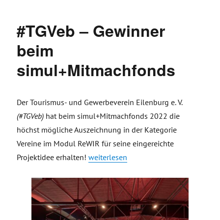
#TGVeb – Gewinner
beim
simul+Mitmachfonds
Der Tourismus- und Gewerbeverein Eilenburg e. V.
(#TGVeb)
hat beim simul+Mitmachfonds 2022 die
höchst mögliche Auszeichnung in der Kategorie
Vereine im Modul ReWIR für seine eingereichte
„#TGVeb – Gewinner beim simul+Mitm
Projektidee erhalten!
weiterlesen