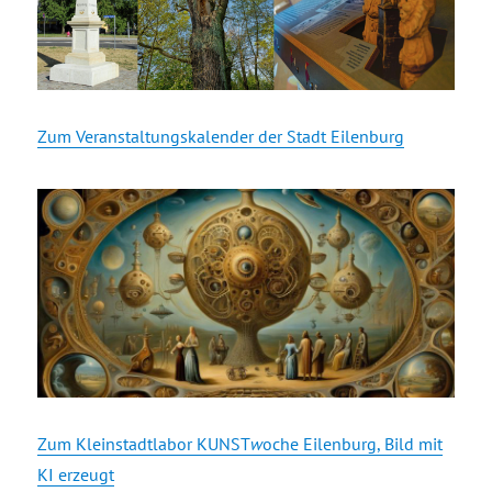
Zum Veranstaltungskalender der Stadt Eilenburg
Zum Kleinstadtlabor KUNST
w
oche Eilenburg, Bild mit
KI erzeugt