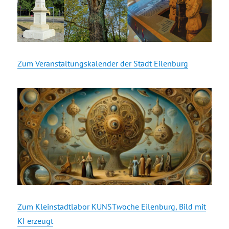
Zum Veranstaltungskalender der Stadt Eilenburg
Zum Kleinstadtlabor KUNST
w
oche Eilenburg, Bild mit
KI erzeugt