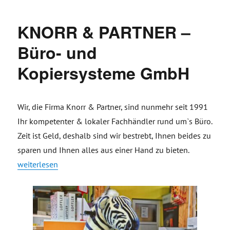
KNORR & PARTNER –
Büro- und
Kopiersysteme GmbH
Wir, die Firma Knorr & Partner, sind nunmehr seit 1991
Ihr kompetenter & lokaler Fachhändler rund um`s Büro.
Zeit ist Geld, deshalb sind wir bestrebt, Ihnen beides zu
sparen und Ihnen alles aus einer Hand zu bieten.
„KNORR & PARTNER – Büro- und Kopiersysteme GmbH“
weiterlesen