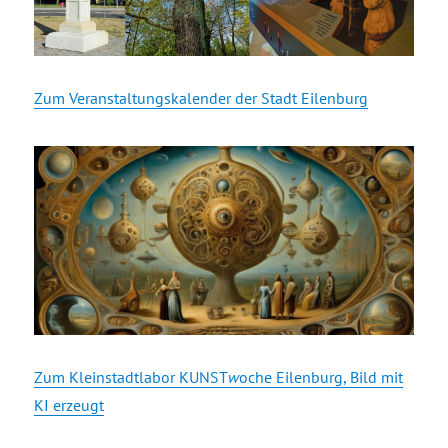
Zum Veranstaltungskalender der Stadt Eilenburg
Zum Kleinstadtlabor KUNST
w
oche Eilenburg, Bild mit
KI erzeugt