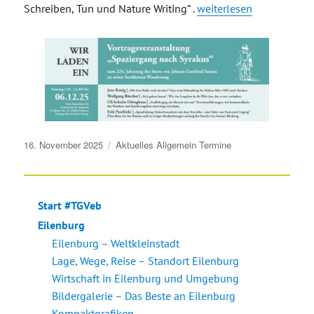
„Jan Röhnert erhält den
Schreiben, Tun und Nature Writing“
.
weiterlesen
Veröffentlicht
16. November 2025
Aktuelles
Allgemein
Termine
am
Start #TGVeb
Eilenburg
Eilenburg – Weltkleinstadt
Lage, Wege, Reise – Standort Eilenburg
Wirtschaft in Eilenburg und Umgebung
Bildergalerie – Das Beste an Eilenburg
Kompaktgrafiken