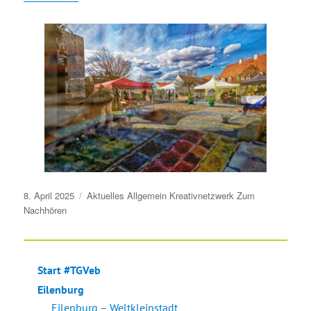
Veröffentlicht
8. April 2025
Aktuelles
Allgemein
Kreativnetzwerk
Zum
am
Nachhören
Start #TGVeb
Eilenburg
Eilenburg – Weltkleinstadt