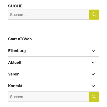
SUCHE
SU
Suche
nach:
Start #TGVeb
Untermen
Eilenburg
anzeigen
Untermen
Aktuell
anzeigen
Untermen
Verein
anzeigen
Untermen
Kontakt
anzeigen
SU
Suche
nach: