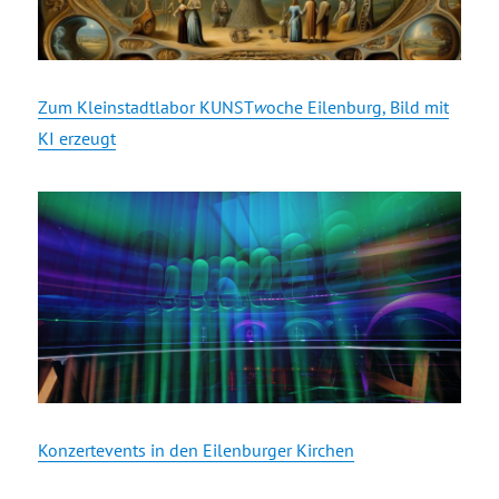
Zum Kleinstadtlabor KUNST
w
oche Eilenburg, Bild mit
KI erzeugt
Konzertevents in den Eilenburger Kirchen